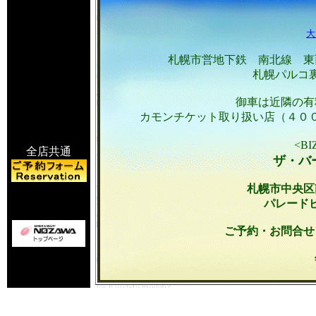
大
札幌市営地下鉄 南北線 東
札幌パルコ
御車は近隣の有
カモンチケット取り扱い店（４０
<BI
全店共通
ザ・バ
札幌市中央区
パレード
ご予約・お問合せ